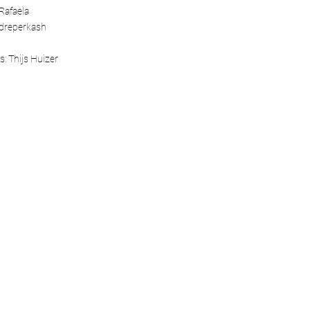
Rafaela
dreperkash
s: Thijs Huizer