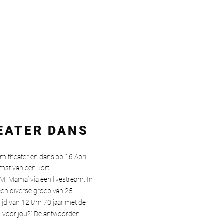
EATER DANS
m theater en dans op 16 April
mst van een kort
i Mama’ via een livestream. In
 een diverse groep van 25
ijd van 12 t/m 70 jaar met de
n voor jou?" De antwoorden