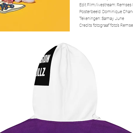
Edit Film/livestream: Remses 
Posterbeeld: Dominique Chan
Tekeningen: Samay June
Credits fotograaf foto’s Remse