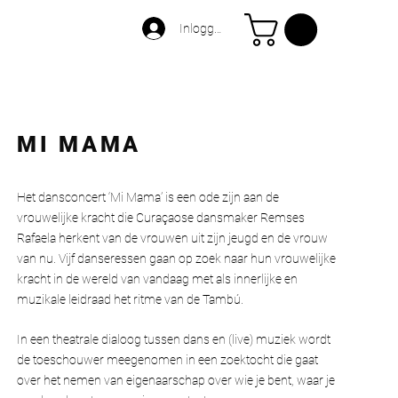
Inloggen
MI MAMA
Het dansconcert ‘Mi Mama’ is een ode zijn aan de
vrouwelijke kracht die Curaçaose dansmaker Remses
Rafaela herkent van de vrouwen uit zijn jeugd en de vrouw
van nu. Vijf danseressen gaan op zoek naar hun vrouwelijke
kracht in de wereld van vandaag met als innerlijke en
muzikale leidraad het ritme van de Tambú.
In een theatrale dialoog tussen dans en (live) muziek wordt
de toeschouwer meegenomen in een zoektocht die gaat
over het nemen van eigenaarschap over wie je bent, waar je