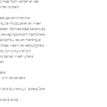
p maar toch werden er veel
unten ontdekt.
ses gewerkt met drie
bú te introduceren en in een
laatsen. Remses staat bekend als
 bewegingsidioom: traditionele
zoals tambu, seu en merengue
nstaal waarin de veelzijdigheid
op, zijn cultuur en zijn
ls danser in een unieke
en.
ela |
i.s.m. de dansers
 Maria Suykerbuyk, Atoesa Zare
dries Everste