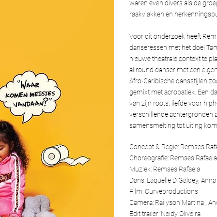
waren even divers als de groe
raakvlakken en herkenningsp
Voor dit onderzoek heeft Rem
danseressen met het doel Tam
nieuwe theatrale context te p
allround danser met een eigen
Afro-Caribische dansstijlen 
gemixt met acrobatiek. Een da
van zijn roots, liefde voor hiph
verschillende achtergronden a
samensmelting tot uiting kom
Concept & Regie: Remses Rafa
Choreografie: Remses Rafaela 
Muziek: Remses Rafaela
Dans: Laquelle D Galdey, Anna
Film: Curveproductions
Camera: Railyson Martina , An
Edit trailer: Neidy Oliveira