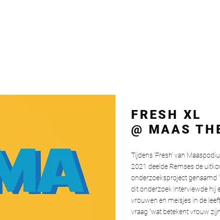
FRESH XL
@ MAAS TH
Tijdens ‘Fresh’ van Maaspodiu
2021 deelde Remses de uitko
onderzoeksproject genaamd ‘M
dit onderzoek interviewde hij
vrouwen en meisjes in de leeft
vraag “wat betekent vrouw zij