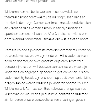
vandaan komt en waar je voor staat.
‘Mi Mama’ kan het beste worden beschouwd als een
theatraal dansconcert waarbij de dialoog tussen dans en
muziek leidend zijn. Complexe ritmes, meeslepende teksten
en krachtige dans komen samen in een dynamisch en
spontaan samenspel waar de Afro-Caribische invloed een
onmiskenbaar onderdeel uitmaakt van wat je ziet en hoort
Remses volgde zijn grootste motivatie om zich te richten op
de wereld van de vrouw: zijn kinderen. Hij is vader van een
zoon en dochter, de twee grootste drijfveren achter zijn
persoonlijke reis en wilt bouwen aan een wereld waar zijn
kinderen zich begrepen, gehoord en gezien voelen. Als een
vader voelt hij het als zijn plicht om op positieve manier bij te
dragen aan de wereld waarin zijn kinderen opgroeien. Met
‘Mi Mama’ wilt Remses een theatrale ode brengen aan de
kracht van de vrouw en zijn culturele identiteit en daarmee
zijn kinderen andere perspectieven en ervaringen geven.